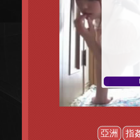
播
放
亞洲
指