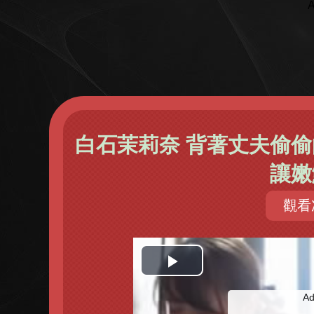
A
白石茉莉奈 背著丈夫偷偷
讓嫩
觀看次
開
Ad
始